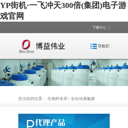
YP街机·一飞冲天300倍(集团)电子游
戏官网
|
下载中心
导航栏
您当前的位置：
生物样本库
>
全自动液氮罐