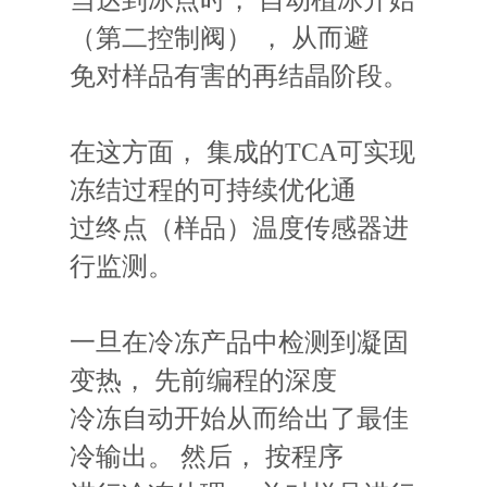
当达到冰点时
，
自动植冰开始
（
第二控制阀）
，
从而避
免对样品有害的再结晶阶段。
在这方面
，
集成的
TCA
可实现
冻结过程的可持续优化通
过终点
（
样品）温度传感器进
行监测
。
一旦在冷冻产品中检测到凝固
变热
，
先前编程的深度
冷冻自动开始从而给出了最佳
冷输出。 然后
，
按程序