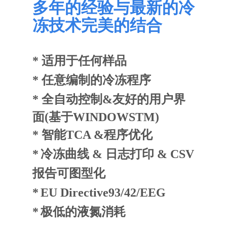
多年的经验与最新的冷
冻技术完美的结合
*
适用于任何样品
*
任意编制的冷冻程序
*
全自动控制
&
友好的用户界
面
(
基于
WINDOWSTM)
* 智能
TCA &
程序优化
*
冷冻曲线
&
日志打印
&
CSV
报告可图型化
*
EU Directive
93/42
/EEG
*
极低的液氮消耗