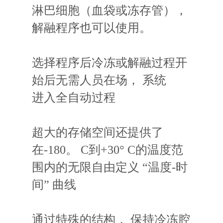
淋巴细胞
（
血袋或冻存管）
，
解融程序也可以使用。
选择程序后冷冻或解融过程开
始后无需人员在场
，
系统
进
入全自动过程
超大的存储空间还提供了
在
-180。
C
到+
30°
C
的温度范
围内的无限自由定义
“
温度
-
时
间
”
曲线
通过特殊的结构
，
保持冷冻腔